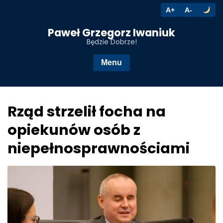
A+
A-
Przejdź
Paweł Grzegorz Iwaniuk
do
Będzie Dobrze!
treści
Menu
Rząd strzelił focha na
opiekunów osób z
niepełnosprawnościami