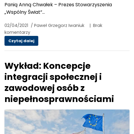
Panią Anną Chwałek – Prezes Stowarzyszenia
„Wspólny Świat”…
02/04/2021
/
Paweł Grzegorz Iwaniuk
|
Brak
komentarzy
Rozmowa z Anną Chwałek z okazji Światowego
Czytaj dalej
Wykład: Koncepcje
integracji społecznej i
zawodowej osób z
niepełnosprawnościami