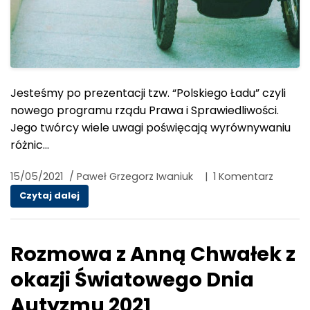
Jesteśmy po prezentacji tzw. “Polskiego Ładu” czyli
nowego programu rządu Prawa i Sprawiedliwości.
Jego twórcy wiele uwagi poświęcają wyrównywaniu
różnic…
15/05/2021
/
Paweł Grzegorz Iwaniuk
|
1 Komentarz
Porozmawiajmy o progach dochodowych dla o
Czytaj dalej
Rozmowa z Anną Chwałek z
okazji Światowego Dnia
Autyzmu 2021