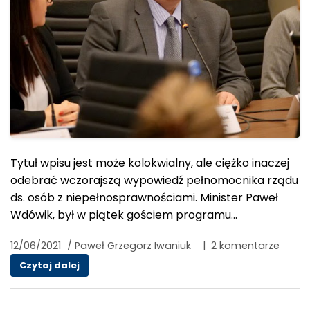
Tytuł wpisu jest może kolokwialny, ale ciężko inaczej
odebrać wczorajszą wypowiedź pełnomocnika rządu
ds. osób z niepełnosprawnościami. Minister Paweł
Wdówik, był w piątek gościem programu…
12/06/2021
/
Paweł Grzegorz Iwaniuk
|
2 komentarze
Rząd strzelił focha na opiekunów osób z niep
Czytaj dalej