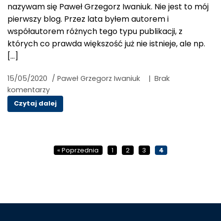
nazywam się Paweł Grzegorz Iwaniuk. Nie jest to mój
pierwszy blog. Przez lata byłem autorem i
współautorem różnych tego typu publikacji, z
których co prawda większość już nie istnieje, ale np.
[…]
15/05/2020
/
Paweł Grzegorz Iwaniuk
|
Brak
komentarzy
Witaj świecie
Czytaj dalej
Nawigacja
« Poprzednia
1
2
3
4
wpisów