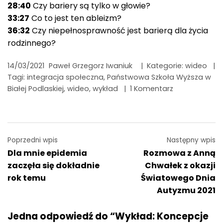
28:40
Czy bariery są tylko w głowie?
33:27
Co to jest ten ableizm?
36:32
Czy niepełnosprawność jest barierą dla życia
rodzinnego?
14/03/2021
Paweł Grzegorz Iwaniuk
|
Kategorie:
wideo
|
Tagi:
integracja społeczna
,
Państwowa Szkoła Wyższa w
Białej Podlaskiej
,
wideo
,
wykład
|
1 Komentarz
Nawigacja
Poprzedni wpis
Następny wpis
Dla mnie epidemia
Rozmowa z Anną
wpisu
zaczęła się dokładnie
Chwałek z okazji
rok temu
Światowego Dnia
Autyzmu 2021
Jedna odpowiedź do “Wykład: Koncepcje