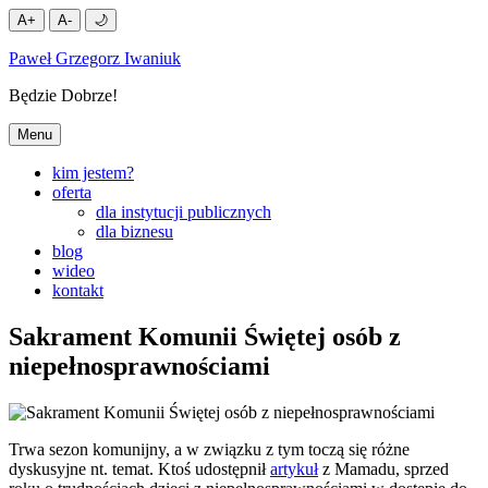
A+
A-
🌙
Przejdź
Paweł Grzegorz Iwaniuk
do
treści
Będzie Dobrze!
Menu
kim jestem?
oferta
dla instytucji publicznych
dla biznesu
blog
wideo
kontakt
Sakrament Komunii Świętej osób z
niepełnosprawnościami
Trwa sezon komunijny, a w związku z tym toczą się różne
dyskusyjne nt. temat. Ktoś udostępnił
artykuł
z Mamadu, sprzed