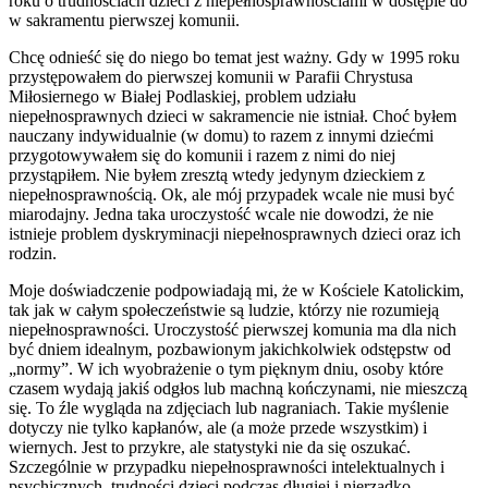
roku o trudnościach dzieci z niepełnosprawnościami w dostępie do
w sakramentu pierwszej komunii.
Chcę odnieść się do niego bo temat jest ważny. Gdy w 1995 roku
przystępowałem do pierwszej komunii w Parafii Chrystusa
Miłosiernego w Białej Podlaskiej, problem udziału
niepełnosprawnych dzieci w sakramencie nie istniał. Choć byłem
nauczany indywidualnie (w domu) to razem z innymi dziećmi
przygotowywałem się do komunii i razem z nimi do niej
przystąpiłem. Nie byłem zresztą wtedy jedynym dzieckiem z
niepełnosprawnością. Ok, ale mój przypadek wcale nie musi być
miarodajny. Jedna taka uroczystość wcale nie dowodzi, że nie
istnieje problem dyskryminacji niepełnosprawnych dzieci oraz ich
rodzin.
Moje doświadczenie podpowiadają mi, że w Kościele Katolickim,
tak jak w całym społeczeństwie są ludzie, którzy nie rozumieją
niepełnosprawności. Uroczystość pierwszej komunia ma dla nich
być dniem idealnym, pozbawionym jakichkolwiek odstępstw od
„normy”. W ich wyobrażenie o tym pięknym dniu, osoby które
czasem wydają jakiś odgłos lub machną kończynami, nie mieszczą
się. To źle wygląda na zdjęciach lub nagraniach. Takie myślenie
dotyczy nie tylko kapłanów, ale (a może przede wszystkim) i
wiernych. Jest to przykre, ale statystyki nie da się oszukać.
Szczególnie w przypadku niepełnosprawności intelektualnych i
psychicznych, trudności dzieci podczas długiej i nierzadko