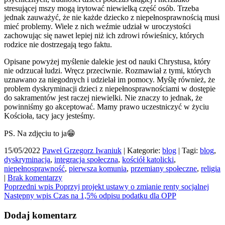
stresującej mszy mogą irytować niewielką część osób. Trzeba
jednak zauważyć, że nie każde dziecko z niepełnosprawnością musi
mieć problemy. Wiele z nich weźmie udział w uroczystości
zachowując się nawet lepiej niż ich zdrowi rówieśnicy, których
rodzice nie dostrzegają tego faktu.
Opisane powyżej myślenie dalekie jest od nauki Chrystusa, który
nie odrzucał ludzi. Wręcz przeciwnie. Rozmawiał z tymi, których
uznawano za niegodnych i udzielał im pomocy. Myślę również, że
problem dyskryminacji dzieci z niepełnosprawnościami w dostępie
do sakramentów jest raczej niewielki. Nie znaczy to jednak, że
powinniśmy go akceptować. Mamy prawo uczestniczyć w życiu
Kościoła, tacy jacy jesteśmy.
PS. Na zdjęciu to ja😁
15/05/2022
Paweł Grzegorz Iwaniuk
|
Kategorie:
blog
|
Tagi:
blog
,
dyskryminacja
,
integracja społeczna
,
kościół katolicki
,
niepełnosprawność
,
pierwsza komunia
,
przemiany społeczne
,
religia
|
Brak komentarzy
Nawigacja
Poprzedni wpis
Poprzyj projekt ustawy o zmianie renty socjalnej
Następny wpis
Czas na 1,5% odpisu podatku dla OPP
wpisu
Dodaj komentarz