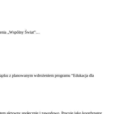
szenia „Wspólny Świat”…
 związku z planowanym wdrożeniem programu “Edukacja dla
stem aktywny społecznie i zawodowo. Pracuję jako koordynator