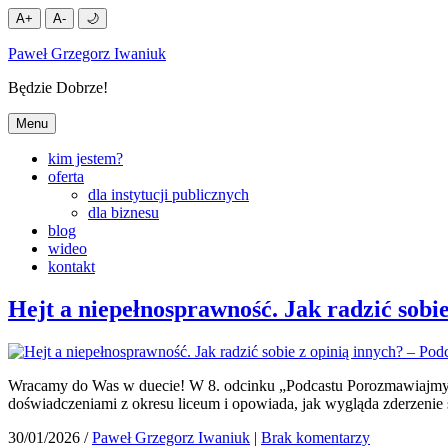
A+
A-
🌙
Przejdź
Paweł Grzegorz Iwaniuk
do
treści
Będzie Dobrze!
Menu
kim jestem?
oferta
dla instytucji publicznych
dla biznesu
blog
wideo
kontakt
Hejt a niepełnosprawność. Jak radzić sob
Wracamy do Was w duecie! W 8. odcinku „Podcastu Porozmawiajmy” 
doświadczeniami z okresu liceum i opowiada, jak wygląda zderzenie s
30/01/2026
/
Paweł Grzegorz Iwaniuk
|
Brak komentarzy