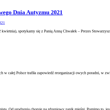
owego Dnia Autyzmu 2021
kwietnia), spotykamy się z Panią Anną Chwałek – Prezes Stowarzy
ch w całej Polsce trafiła zapowiedź reorganizacji owych poradni, w
stą. Od urodzenia choruję na rdzeniowy zanik mięśni. Pomimo to, je