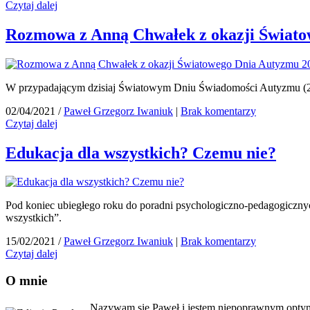
Hejt
Czytaj dalej
a
niepełnosprawność.
Rozmowa z Anną Chwałek z okazji Świat
Jak
radzić
sobie
z
W przypadającym dzisiaj Światowym Dniu Świadomości Autyzmu (2 
opinią
innych?
02/04/2021
/
Paweł Grzegorz Iwaniuk
|
Brak komentarzy
–
Rozmowa
Czytaj dalej
Podcast
z
Porozmawiajmy
Anną
Edukacja dla wszystkich? Czemu nie?
#8
Chwałek
z
okazji
Światowego
Pod koniec ubiegłego roku do poradni psychologiczno-pedagogiczny
Dnia
wszystkich”.
Autyzmu
2021
15/02/2021
/
Paweł Grzegorz Iwaniuk
|
Brak komentarzy
Edukacja
Czytaj dalej
dla
wszystkich?
O mnie
Czemu
nie?
Nazywam się Paweł i jestem niepoprawnym optymi