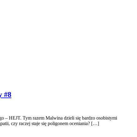
y #8
o – HEJT. Tym razem Malwina dzieli się bardzo osobistymi
tii, czy raczej staje się poligonem oceniania? […]